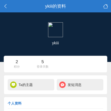
ykiii的资料
ykiii
2
5
积分
登录天数
Ta的主题
发短消息
个人资料