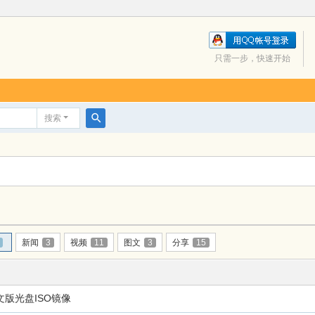
只需一步，快速开始
搜索
搜
索
新闻
3
视频
11
图文
3
分享
15
版光盘ISO镜像