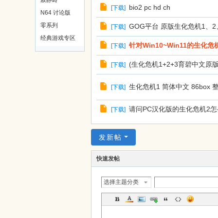
寂静岭
bio2 pc hd ch
[
下载
]
戏
N64 讨论版
论
零系列
GOG平台 原版生化危机1、2、
[
下载
]
坛
经典游戏专区
针对Win10~Win11的生化危
[
下载
]
(生化危机1+2+3育碧中文原版)+(
[
下载
]
生化危机1 简体中文 86box 整
[
下载
]
请问PC汉化版的生化危机2
[
下载
]
发新帖
快速发帖
选择主题分类