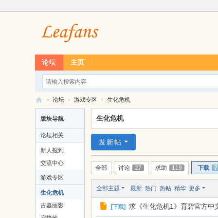
论坛
主页
»
论坛
›
游戏专区
›
生化危机
L
生化危机
版块导航
ea
论坛相关
f
发新帖
新人报到
经
交流中心
全部
讨论
27
求助
119
下载
7
典
游戏专区
单
全部主题
最新
热门
热帖
精华
更多
生化危机
机
古墓丽影
求《生化危机1》育碧官方中文
[
下载
]
游