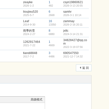
zeayke
1
csyn19860621
2026-1-2
482
2026-3-13 20:55
lioujieu520
6
samhr
2025-5-7
2668
2026-3-1 10:14
Leaf
16
zammay
2014-9-30
13350
2026-2-16 20:11
雨季的雪
8
jxltc
2024-2-27
6880
2024-3-14 21:31
34828427@qq.co
1262917464
1
m
2021-7-22
4669
2022-3-19 07:56
tiandi8848
3
690547550
2017-7-2
4486
2021-12-7 14:32
返 回
高级模式