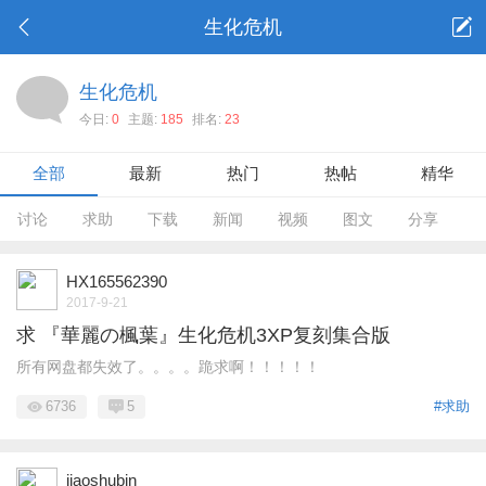
生化危机
生化危机
今日:
0
主题:
185
排名:
23
全部
最新
热门
热帖
精华
讨论
求助
下载
新闻
视频
图文
分享
HX165562390
2017-9-21
求 『華麗の楓葉』生化危机3XP复刻集合版
所有网盘都失效了。。。。跪求啊！！！！！
6736
5
#求助
jiaoshubin