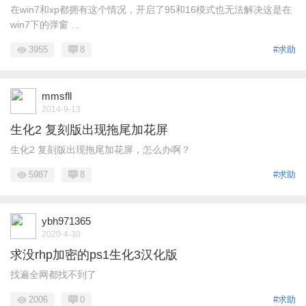
在win7和xp都拥有这个情况，开启了95和16模式也无法解决这是在
win7下的弹窗 ...
3955
8
#求助
mmsfll
2014-9-13
生化2 复刻版出现拖尾加花屏
生化2 复刻版出现拖尾加花屏，怎么办啊？
5987
8
#求助
ybh971365
2020-4-30
求没rhp加密的ps1生化3汉化版
找遍全网都找不到了
2006
0
#求助