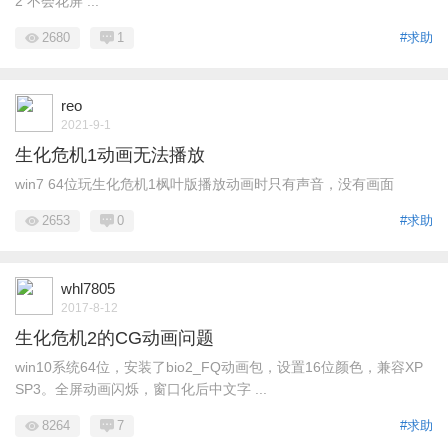
2 不会花屏 ...
2680
1
#求助
reo
2021-9-1
生化危机1动画无法播放
win7 64位玩生化危机1枫叶版播放动画时只有声音，没有画面
2653
0
#求助
whl7805
2017-8-12
生化危机2的CG动画问题
win10系统64位，安装了bio2_FQ动画包，设置16位颜色，兼容XP
SP3。全屏动画闪烁，窗口化后中文字 ...
8264
7
#求助