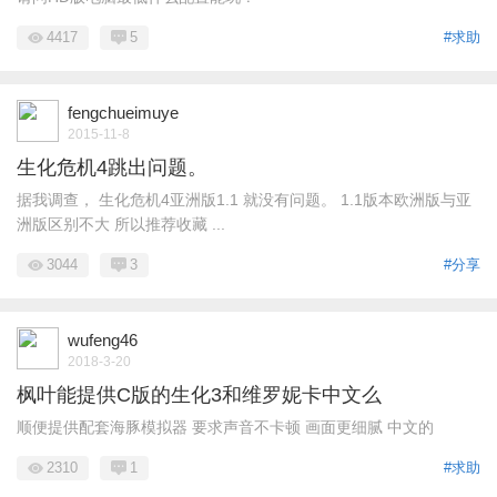
4417
5
#求助
fengchueimuye
2015-11-8
生化危机4跳出问题。
据我调查， 生化危机4亚洲版1.1 就没有问题。 1.1版本欧洲版与亚
洲版区别不大 所以推荐收藏 ...
3044
3
#分享
wufeng46
2018-3-20
枫叶能提供C版的生化3和维罗妮卡中文么
顺便提供配套海豚模拟器 要求声音不卡顿 画面更细腻 中文的
2310
1
#求助