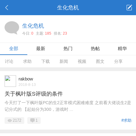
生化危机
生化危机
今日:
0
主题:
185
排名:
23
全部
最新
热门
热帖
精华
讨论
求助
下载
新闻
视频
图文
分享
rakbow
2018-8-13
关于枫叶版S评级的条件
今天打了一下枫叶版PC的生2正常模式困难难度 之前看大佬说生2是
记分式的 【起始分为300，游戏时 ...
2172
1
#求助