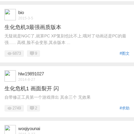
bio
2015-3-5
生化危机3最强画质版本
无疑就是NGC了,就算PC XP复刻也比不上,哦对了动画还是PC的最
强...... 高模,脸不会变形,其余版本 ...
6873
9
#图文
hlw19891027
2014-8-27
生化危机1 画面裂开 闪
自带修正工具第一个游戏弹出 其余三个 无效果
2749
2
#求助
woqiyounai