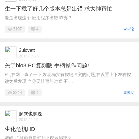
生一下载了好几个版本总是出错 求大神帮忙
老是出现这个 应用程序出错 咋办？
3107
4
#讨论
2ulovett
2015-12-25
关于bio3 PC复刻版 手柄操作问题!
RT,在网上查了一下,发现确实有按键冲突的问题,在设置上下左右按
键之后发现,当你要转弯的时候,不 ...
3248
4
#求助
起来也飘逸
2015-11-19
生化危机HD
请问HD版电脑最低什么配置能玩？