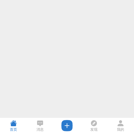
首页
消息
发现
我的