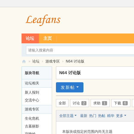
论坛
主页
»
论坛
›
游戏专区
›
N64 讨论版
L
N64 讨论版
版块导航
ea
论坛相关
f
发新帖
新人报到
经
交流中心
全部
讨论
2
求助
1
下载
6
典
游戏专区
单
全部主题
最新
热门
热帖
精华
更多
生化危机
机
古墓丽影
游
本版块或指定的范围内尚无主题