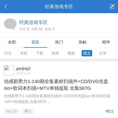
经典游戏专区
经典游戏专区
今日:
0
主题:
51
排名:
2
全部
最新
热门
热帖
精华
讨论
求助
下载
新闻
视频
图文
分享
ganjing3
2026-6-24
动感新势力1-140期全集素材扫描件+CD/DVD光盘
iso+歌词本扫描+MTV单独提取 合集587G
动感新势力1-140期全集素材扫描件+CD/DVD光盘iso+歌词本扫描
+MTV单独提取 合集587G ...
113
0
#图文