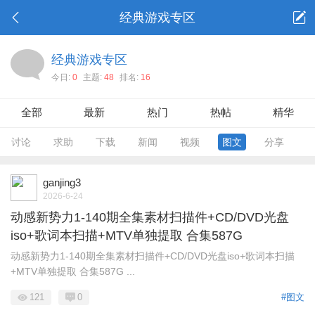
经典游戏专区
经典游戏专区
今日:
0
主题:
48
排名:
16
全部
最新
热门
热帖
精华
讨论
求助
下载
新闻
视频
图文
分享
ganjing3
2026-6-24
动感新势力1-140期全集素材扫描件+CD/DVD光盘
iso+歌词本扫描+MTV单独提取 合集587G
动感新势力1-140期全集素材扫描件+CD/DVD光盘iso+歌词本扫描
+MTV单独提取 合集587G ...
121
0
#图文