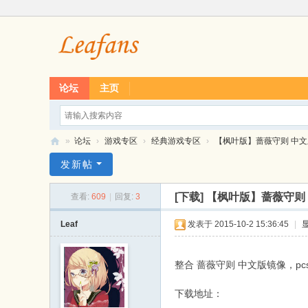
论坛
主页
»
论坛
›
游戏专区
›
经典游戏专区
›
【枫叶版】蔷薇守则 中文版 
L
发新帖
ea
[下载]
【枫叶版】蔷薇守则 
查看:
609
|
回复:
3
f
经
Leaf
发表于 2015-10-2 15:36:45
|
典
单
整合 蔷薇守则 中文版镜像，pcs
机
下载地址：
游