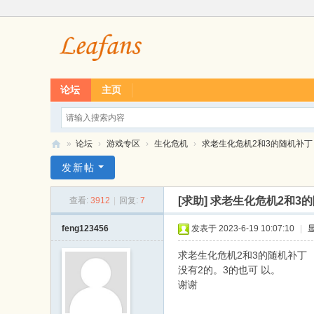
论坛
主页
»
论坛
›
游戏专区
›
生化危机
›
求老生化危机2和3的随机补丁
L
发新帖
ea
[求助]
求老生化危机2和3
查看:
3912
|
回复:
7
f
经
feng123456
发表于 2023-6-19 10:07:10
|
典
求老生化危机2和3的随机补丁
单
没有2的。3的也可 以。
谢谢
机
游