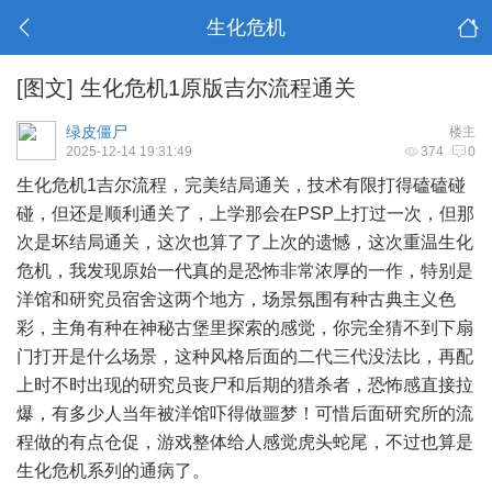
生化危机
[图文]
生化危机1原版吉尔流程通关
绿皮僵尸
楼主
2025-12-14 19:31:49
374
0
生化危机1吉尔流程，完美结局通关，技术有限打得磕磕碰
碰，但还是顺利通关了，上学那会在PSP上打过一次，但那
次是坏结局通关，这次也算了了上次的遗憾，这次重温生化
危机，我发现原始一代真的是恐怖非常浓厚的一作，特别是
洋馆和研究员宿舍这两个地方，场景氛围有种古典主义色
彩，主角有种在神秘古堡里探索的感觉，你完全猜不到下扇
门打开是什么场景，这种风格后面的二代三代没法比，再配
上时不时出现的研究员丧尸和后期的猎杀者，恐怖感直接拉
爆，有多少人当年被洋馆吓得做噩梦！可惜后面研究所的流
程做的有点仓促，游戏整体给人感觉虎头蛇尾，不过也算是
生化危机系列的通病了。