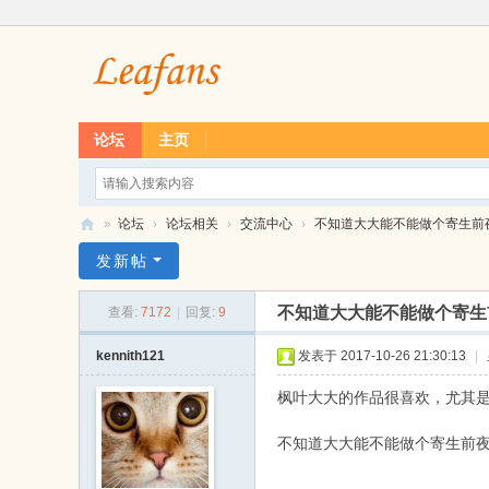
论坛
主页
»
论坛
›
论坛相关
›
交流中心
›
不知道大大能不能做个寄生前夜1+
L
发新帖
ea
不知道大大能不能做个寄生
查看:
7172
|
回复:
9
f
经
kennith121
发表于 2017-10-26 21:30:13
|
典
枫叶大大的作品很喜欢，尤其
单
不知道大大能不能做个寄生前夜
机
游