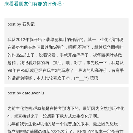
来看看朋友们有趣的评价吧：
post by 石头记
我从2012年就开始下载华丽枫叶的作品的。其一，生化2我到现
在很努力的在练习最速和S评价，呵呵,不说了，继续玩华丽枫叶
的作品生2去了，说着说着，手就开始痒痒了，祝华丽枫叶越做
越精，我很看好你的哟，加油。哦，对了，事先说一下，我是从
99年在PS店就已经在玩生2的玩家了，最速的和高评价，有高手
的话请勿喷哟，本人比较喜欢干净，(*^__^*) 嘻嘻
post by datouwoniu
之前生化危机2和3都是在博客那边下的。最近因为突然想玩生化
4，就直接过来了，没想到下载方式发生变化了啊。
几年前我玩生化4时用的是一个很普通的版本。最近因为想玩，
就立刻想起“華麗の楓葉”这个名字了。相信LZ的版本一定是当前