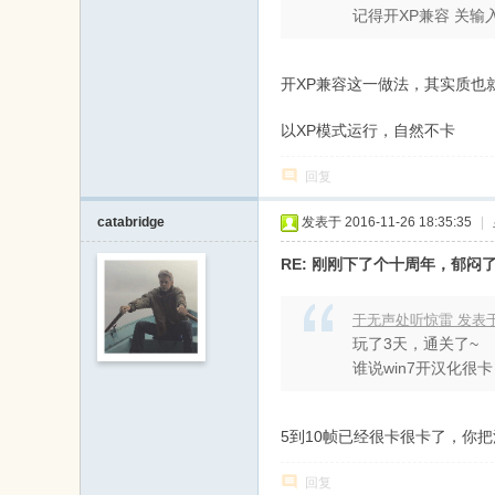
记得开XP兼容 关输
开XP兼容这一做法，其实质也就
以XP模式运行，自然不卡
回复
catabridge
发表于 2016-11-26 18:35:35
|
RE: 刚刚下了个十周年，郁闷了
于无声处听惊雷 发表于 201
玩了3天，通关了~
谁说win7开汉化很
5到10帧已经很卡很卡了，你
回复