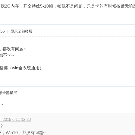
我2G内存，开全特效5-10帧，帧低不是问题，只是卡的有时候按键无响应
:56
|
显示全部楼层
0，都没有问题~
都不卡~
空格键（win全系统通用）
示全部楼层
~
5-6-11 12:28
卡？
n8，Win10，都没有问题~