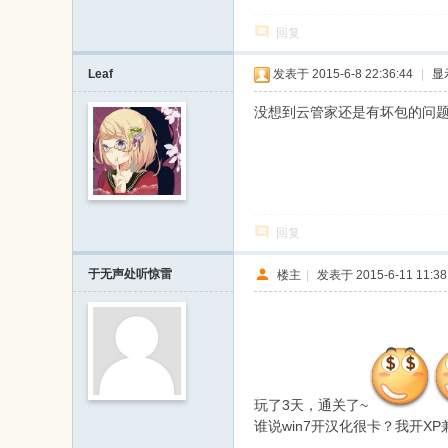
回复
Leaf
发表于 2015-6-8 22:36:44
|
显
没想到云管家还是有坏包的问
回复
于无声处听惊雷
楼主
|
发表于 2015-6-11 11:38
玩了3天，通关了~
谁说win7开汉化很卡？我开X