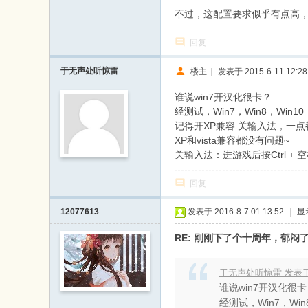
不过，这配置要求似乎有点高，
回复
于无声处听惊雷
楼主
|
发表于 2015-6-11 12:28
谁说win7开汉化很卡？
经测试，Win7，Win8，Win1
记得开XP兼容 关输入法，一点
XP和vista兼容都没有问题~
关输入法：进游戏后按Ctrl + 
回复
12077613
发表于 2016-8-7 01:13:52
|
显
RE: 刚刚下了个十周年，郁闷了
于无声处听惊雷 发表于 201
谁说win7开汉化很
经测试，Win7，Wi