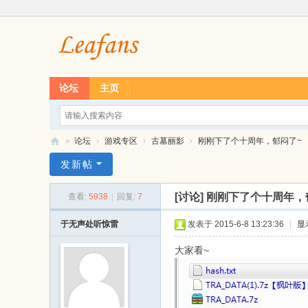
论坛
主页
»
论坛
›
游戏专区
›
古墓丽影
›
刚刚下了个十周年，郁闷了~
L
发新帖
ea
[讨论]
刚刚下了个十周年，
查看:
5938
|
回复:
7
f
经
于无声处听惊雷
发表于 2015-6-8 13:23:36
|
显
典
大家看~
单
机
游