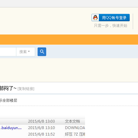
只需一步，快速开始
搜索
搜
索
郁闷了~
[复制链接]
示全部楼层