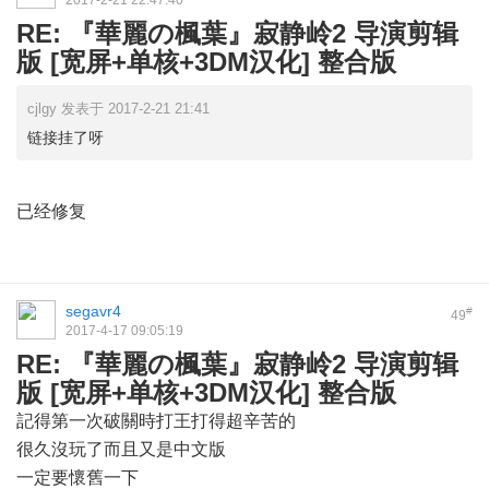
2017-2-21 22:47:40
RE: 『華麗の楓葉』寂静岭2 导演剪辑
版 [宽屏+单核+3DM汉化] 整合版
cjlgy 发表于 2017-2-21 21:41
链接挂了呀
已经修复
segavr4
#
49
2017-4-17 09:05:19
RE: 『華麗の楓葉』寂静岭2 导演剪辑
版 [宽屏+单核+3DM汉化] 整合版
記得第一次破關時打王打得超辛苦的
很久沒玩了而且又是中文版
一定要懷舊一下