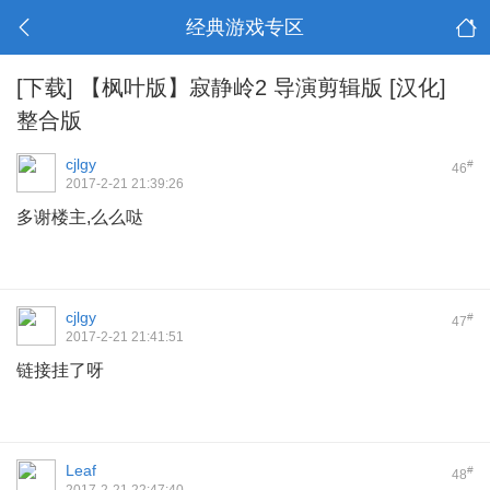
经典游戏专区
[下载]
【枫叶版】寂静岭2 导演剪辑版 [汉化]
整合版
cjlgy
#
46
2017-2-21 21:39:26
多谢楼主,么么哒
cjlgy
#
47
2017-2-21 21:41:51
链接挂了呀
Leaf
#
48