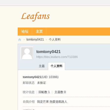
论坛
主页
›
tomtony0421
›
个人资料
L
tomtony0421
ea
https://bbs.leafans.com/?10386
f
主题
个人资料
经
典
tomtony0421
(UID: 10386)
单
邮箱状态
未验证
机
统计信息
|
回帖数 1
|
主题数 0
游
自我介绍
我是芒果 熱愛遊戲路人
戏