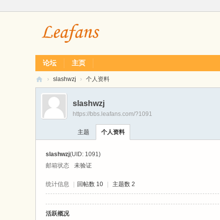
论坛
主页
›
slashwzj
›
个人资料
L
slashwzj
ea
https://bbs.leafans.com/?1091
f
主题
个人资料
经
典
slashwzj
(UID: 1091)
单
邮箱状态
未验证
机
统计信息
|
回帖数 10
|
主题数 2
游
戏
活跃概况