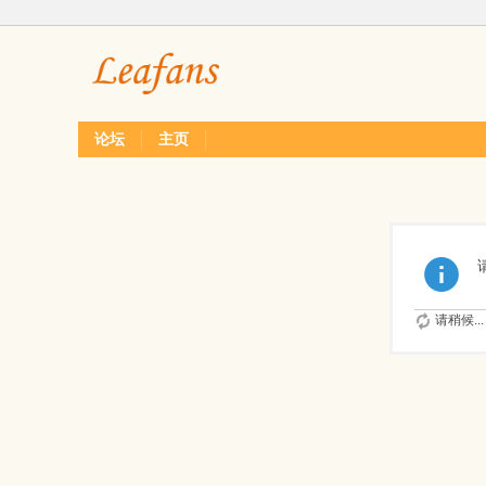
论坛
主页
请稍候...