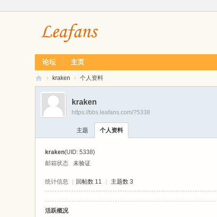
论坛
主页
›
kraken
›
个人资料
L
kraken
ea
https://bbs.leafans.com/?5338
f
主题
个人资料
经
典
kraken
(UID: 5338)
单
邮箱状态
未验证
机
统计信息
|
回帖数 11
|
主题数 3
游
戏
活跃概况