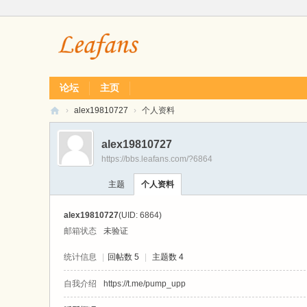
论坛
主页
›
alex19810727
›
个人资料
L
alex19810727
ea
https://bbs.leafans.com/?6864
f
主题
个人资料
经
典
alex19810727
(UID: 6864)
单
邮箱状态
未验证
机
统计信息
|
回帖数 5
|
主题数 4
游
自我介绍
https://t.me/pump_upp
戏