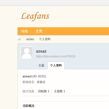
论坛
主页
›
azsaz
›
个人资料
L
azsaz
ea
https://bbs.leafans.com/?8535
f
主题
个人资料
经
典
azsaz
(UID: 8535)
单
邮箱状态
未验证
机
统计信息
|
回帖数 1
|
主题数 1
游
戏
活跃概况