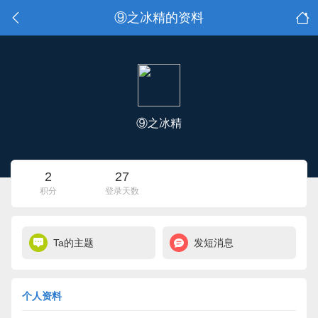
⑨之冰精的资料
⑨之冰精
2
27
积分
登录天数
Ta的主题
发短消息
个人资料