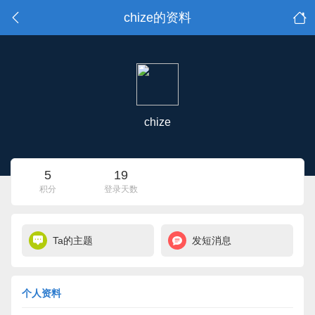
chize的资料
chize
5
19
积分
登录天数
Ta的主题
发短消息
个人资料