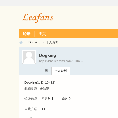
论坛
主页
›
Dogking
›
个人资料
L
Dogking
ea
https://bbs.leafans.com/?10432
f
主题
个人资料
经
典
Dogking
(UID: 10432)
单
邮箱状态
未验证
机
统计信息
|
回帖数 1
|
主题数 0
游
自我介绍
111
戏