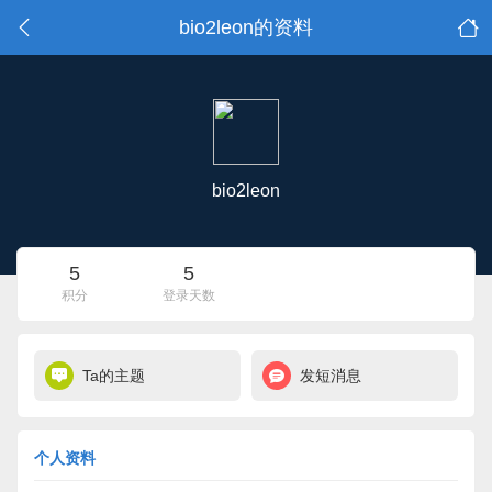
bio2leon的资料
bio2leon
5
5
积分
登录天数
Ta的主题
发短消息
个人资料