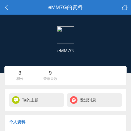
eMM7G的资料
eMM7G
3
9
积分
登录天数
Ta的主题
发短消息
个人资料