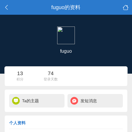
fuguo的资料
fuguo
13
74
积分
登录天数
Ta的主题
发短消息
个人资料