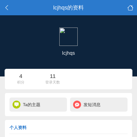
lcjhqs的资料
lcjhqs
4
11
积分
登录天数
Ta的主题
发短消息
个人资料