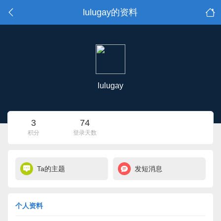
lulugay的资料
lulugay
3
74
积分
登录天数
Ta的主题
发短消息
个人资料