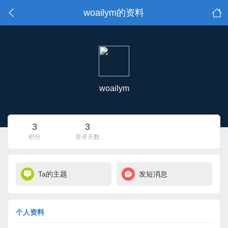
woailym的资料
woailym
3
3
积分
登录天数
Ta的主题
发短消息
个人资料