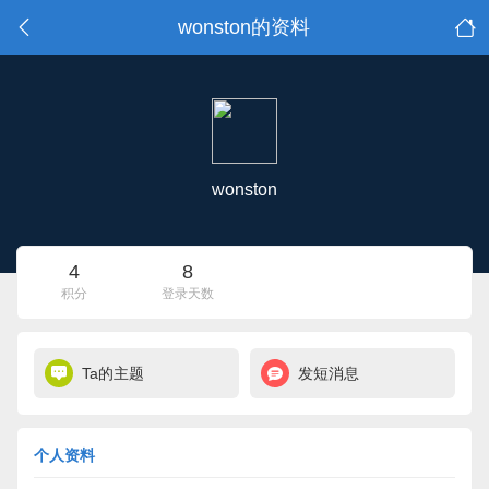
wonston的资料
wonston
4
8
积分
登录天数
Ta的主题
发短消息
个人资料